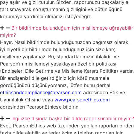
paylaşılır ve gizli tutulur. Sizden, raporunuzu başkalarıyla
tartışmayarak soruşturmanın gizliliğini ve bütünlüğünü
korumaya yardımcı olmanızı isteyeceğiz.
Bir bildirimde bulunduğum için misillemeye uğrayabilir
miyim?
Hayır. Nasıl bildirimde bulunduğunuzdan bağımsız olarak,
iyi niyetli bir bildirimde bulunduğunuz için size karşı
misilleme yapılamaz. Bu, standartlarımızın ihlalidir ve
Pearson’ın misillemeyi yasaklayan özel bir politikası
(Endişeleri Dile Getirme ve Misilleme Karşıtı Politika) vardır.
Bir endişenizi dile getirdiğiniz için kötü muamele
gördüğünüzü düşünüyorsanız, lütfen bunu derhal
ethicsandcompliance@pearson.com
adresinden Etik ve
Uyumluluk Ofisine veya
www.pearsonethics.com
adresinden PearsonEthics’e bildirin.
İngilizce dışında başka bir dilde rapor sunabilir miyim?
Evet, PearsonEthics web üzerinden yapılan raporları birden
fazla dilde alabilir ve tedarikçimiz telefon raporları için