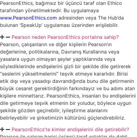
PearsonEthics, bağımsız bir üçüncü taraf olan Ethico
tarafından yönetilmektedir. Bu uygulamaya
www.PearsonEthics.com
adresinden veya The Hub’da
bulunan ‘SpeakUp’ uygulaması üzerinden erişilebilir.
Pearson neden PearsonEthics portalına sahip?
Pearson, çalışanların ve diğer kişilerin Pearson’ın
değerlerine, politikalarına, Davranış Kurallarına veya
yasalara uygun olmayan şeyler yaptıklarında veya
söylediklerinde endişelerini gizli bir şekilde dile getirerek
“seslerini yükseltmelerini” teşvik etmeye kararlıdır. Birisi
etik dışı veya yasadışı davrandığında bunu dile getirmenin
büyük cesaret gerektirdiğinin farkındayız ve bu adımı atan
kişilere minnettarız. PearsonEthics, insanları bu endişelerini
dile getirmeye teşvik etmenin bir yoludur, böylece uygun
şekilde gözden geçirebilir, iyileştirme alanlarını
belirleyebilir ve şirketimizin kültürünü güçlendirebiliriz.
PearsonEthics'te kimler endişelerini dile getirebilir?
Pearson ile çalışan harici üçüncü taraf ortaklar da dahil